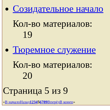
Созидательное начало
Кол-во материалов:
19
Тюремное служение
Кол-во материалов:
20
Страница 5 из 9
«
В начало
Назад
1
2
3
4
5
6
7
8
9
Вперёд
В конец
»