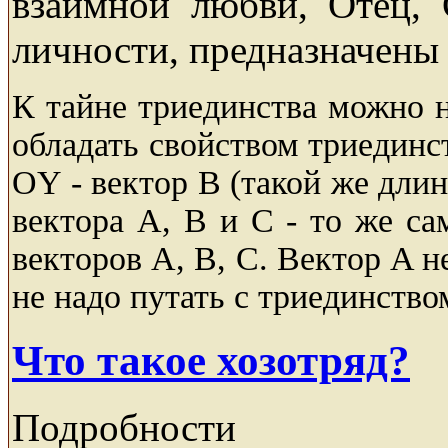
взаимной любви, Отец,
личности, предназначены
К тайне триединства можно 
обладать свойством триединс
OY - вектор B (такой же дли
вектора A, B и C - то же са
векторов A, B, C. Вектор A н
не надо путать с триединство
Что такое хозотряд?
Подробности