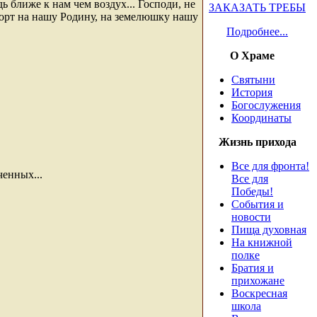
ь ближе к нам чем воздух... Господи, не
ЗАКАЗАТЬ ТРЕБЫ
порт на нашу Родину, на земелюшку нашу
Подробнее...
О Храме
Святыни
История
Богослужения
Координаты
Жизнь прихода
Все для фронта!
ченных...
Все для
Победы!
События и
новости
Пища духовная
На книжной
полке
Братия и
прихожане
Воскресная
школа