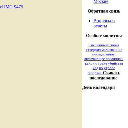
Москве
Обратная связь
Вопросы и
ответы
Особые молитвы
Священный Синод
утвердил молитвенное
последование,
включающее покаянный
канон о грехе убийства
чад во утробе
Скачать
(аборте).
последование
.
День календаря