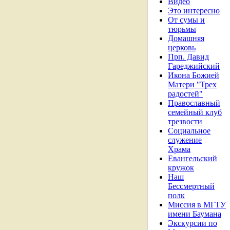
Видео
Это интересно
От сумы и
тюрьмы
Домашняя
церковь
Прп. Давид
Гареджийский
Икона Божией
Матери "Трех
радостей"
Православный
семейный клуб
трезвости
Социальное
служение
Храма
Евангельский
кружок
Наш
Бессмертный
полк
Миссия в МГТУ
имени Баумана
Экскурсии по