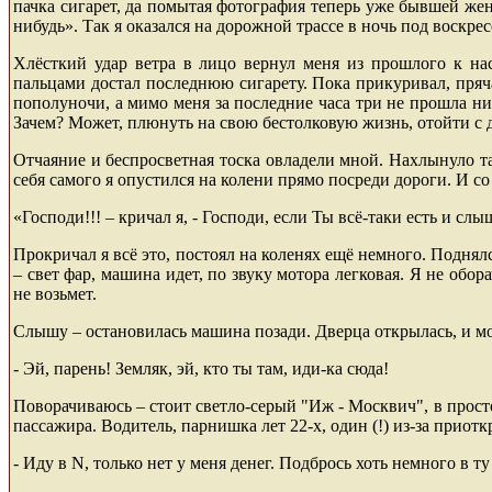
пачка сигарет, да помытая фотография теперь уже бывшей же
нибудь». Так я оказался на дорожной трассе в ночь под воскрес
Хлё
сткий удар ветра в лицо вернул меня из прошлого к нас
пальцами достал последнюю сигарету. Пока прикуривал, пряч
пополуночи, а мимо меня за последние часа три не прошла н
Зачем? Может, плюнуть на свою бестолковую жизнь, отойти с до
Отчаяние и беспросветная тоска овладели мной. Нахлынуло т
себя самого я опустился на колени прямо посреди дороги. И со
«
Господи!!! – кричал я, - Господи, если Ты всё-таки есть и сл
Прокричал я всё это, постоял на коленях ещё
немного. Поднялся
– свет фар, машина идет, по звуку мотора легковая. Я не обо
не возьмет.
Слышу – остановилась машина позади. Дверца открылась, и м
- Эй, парень! Земляк, эй, кто ты там, иди-ка сюда!
Поворачиваюсь – стоит светло-
серый "Иж - Москвич", в просто
пассажира. Водитель, парнишка лет 22-х, один (!) из-за прио
- Иду в
N
, только нет у меня денег. Подбрось хоть немного в ту