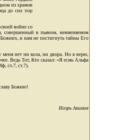
одном из храмов
рца до сих пор
 своей войне со
Ф), совершенный в пьяном, невменяемом
х Божиих, и нам не постигнуть тайны Его
 меня нет ни кола, ни двора. Но я верю,
чее. Ведь Тот, Кто сказал: «Я есмь Альфа
, гл.7, ст.7).
 славу Божию!
Игорь Акимов