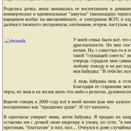
Родилась дочка, жена занималась ее воспитанием и домашни
коммерческие и криминальные "замутки" (махинации) терпели
варщиком колбас на мясокомбинате, и электриком ЖЭУ, и ох
далёкого таежного леспромхоза, охотником, егерем, пастухом, 
У моей семьи было всё
, что
драгоценности. Но мне пост
ночам. Ну, с совестью-то я 
такой "глушащей совесть" в
очередь страдали мои самые
любому поводу и не раз под
моя бабушка: "В тебя бес вс
А ведь бабушка моя, в отл
Благодаря ее стараниям мен
чёрта, не зная и не желая знать что-либо о религии, духовност
Короче говоря, к 2000 году всё в моей жизни (как мне казало
воспринимал как "праздники души". И тут началось.
В одночасье умирает мама, затем бабушка. Я продаю их квар
оставляю им с дочкой свою квартиру и ухожу, по сути, "в ник
притонам, "блатхатам" и пил, пил… Очнулся в доме случайных