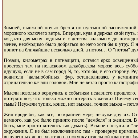
Зимней
, вьюжной ночью брел я по пустынной заснеженной т
морозного колючего ветра. Впереди, куда я держал свой путь,
когда-то для меня родным и с детства знакомым до последн
менее, необходимо было добраться до него хотя бы к утру. Я 
приют на ближайшие несколько дней, а потом… О "потом" дума
Позади, километрах в пятнадцати, остался ярко освещенны
простоял там на неласковом декабрьском морозе весь субб
идущую, если не в сам город
N
, то, хотя бы, в его сторону.
водители "дальнобойных" фур, останавливаясь у кемпинг
отрицательно качали головой. Мне не везло просто катастрофи
Мысли невольно вернулись к событиям недавнего прошлого. 
потерять все, что только можно потерять в жизни? Почему се
тьмы? Неужели тупик, конец, нет выхода, точнее выход – петл
Жил вроде бы, как все, по крайней мере, не хуже других. О
немного, как уж было принято после "дембеля" и женился. В
быть, мне просто хотелось так думать). Вскоре наступили "
окружения. Я не был исключением: там - провернул криминаль
вырученных денег хватило на покупку отдельной квартиры (мат