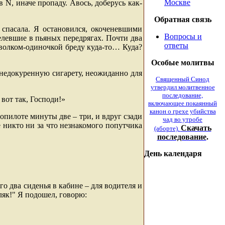
Москве
 в
N
, иначе пропаду. Авось, доберусь как-
Обратная связь
 спасала. Я остановился, окоченевшими
Вопросы и
елевшие в пьяных передрягах. Почти два
ответы
 волком-одиночкой бреду куда-то… Куда?
Особые молитвы
 недокуренную сигарету, неожиданно для
Священный Синод
утвердил молитвенное
последование,
 вот так, Господи!»
включающее покаянный
канон о грехе убийства
опилоте минуты две – три, и вдруг сзади
чад во утробе
е никто ни за что незнакомого попутчика
Скачать
(аборте).
последование
.
День календаря
о два сиденья в кабине – для водителя и
ляк!" Я подошел, говорю: