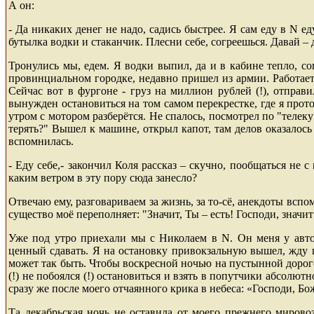
А он:
- Да никаких денег не надо, садись быстрее. Я сам еду в
N
еду
бутылка водки и стаканчик. Плесни себе, согреешься. Давай – д
Тронулись мы, едем. Я водки выпил, да и в кабине тепло, со
провинциальном городке, недавно пришел из армии. Работает
Сейчас вот в фургоне - груз на миллион рублей (!), отправ
вынужден остановиться на том самом перекрестке, где я прото
утром с мотором разберётся. Не спалось, посмотрел по "телеку
терять?" Вышел к машине, открыл капот, там делов оказалось 
вспомнилась.
- Еду себе,- закончил Коля рассказ
– скучно, пообщаться не с 
каким ветром в эту пору сюда занесло?
Отвечаю ему,
разговариваем за жизнь, за то-сё, анекдоты вспо
существо моё переполняет: "Значит, Ты – есть! Господи, значит
Уже под утро приехали мы с Николаем в
N
. Он меня у авт
ценный сдавать. Я на остановку привокзальную вышел, жду 
может так быть. Чтобы воскресной ночью на пустынной дороге
(!) не побоялся (!) остановиться и взять в попутчики абсолют
сразу же после моего отчаянного крика в небеса: «Господи, Бо
Та декабрьская ночь не оставила от моего прежнего мирово