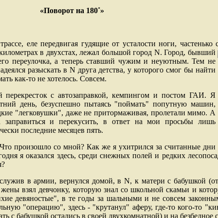
«Поворот на 180˚»
рассе, еле передвигая гудящие от усталости ноги, частенько
 километрах в двухстах, лежал большой город
N
. Город, бывший
его переулочка, а теперь ставший чужим и неуютным. Тем не
надеялся разыскать в
N
друга детства, у которого смог бы найти
ть как-то не хотелось. Совсем.
й перекресток с автозаправкой, кемпингом и постом ГАИ. Я
отний день, безуспешно пытаясь "поймать" попутную машин,
 Редкие "легковушки", даже не притормаживая, пролетали мимо. А
а заправиться и перекусить, в ответ на мои просьбы лишь
чески последние месяцев пять.
Что произошло со мной? Как же я ухитрился за считанные дни
годня я оказался здесь, среди снежных полей и редких лесопос
я?
тслужив в армии, вернулся домой, в
N
, к матери с бабушкой (о
 жены взял девчонку, которую знал со школьной скамьи и кот
лихие девяностые", в те годы за шальными и не совсем законн
ную "операцию", здесь - "крутанул" аферу, где-то кого-то "ки
ь с бабушкой остались в своей двухкомнатной) и на безбедное 