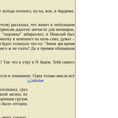
т холода посинел, ну-ка, вон, в бардачке,
теля) рассказал, что живет в небольшом
ервисам дорогие запчасти для иномарок.
р "пирожка" забарахлил, и Николай был
мнатку в кемпинге на ночь снял, думал –
 будто толкнуло что-то: "Зачем зря время
 чего ж не ехать? Да и премия обещанная
? Так что к утру в N будем. Тебя самого
дость и ликование. Одна только мысль всё
поспешил, груз
чной жизни, не
 ценным грузом
к было сегодня,
ь моих гордых,