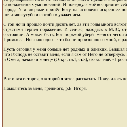
самонадеянных умствований. И повернула моё восприятие себ
города
N
я впервые принёс Богу на исповеди искреннее пок
почитаю сугубо и с особым уважением.
С той ночи прошло почти десять лет. За эти годы много всяког
страстями терпел поражение. И сейчас, находясь в МЛС, от
состоянии. А может быть, Бог тюрьмой уберёг меня от чего-то
Промысла. Но знаю одно – что бы ни произошло со мной, в радо
Пусть сегодня у меня больше нет родных и близких. Бывшая 
что Господь не оставит меня, если я сам от Него не отвернусь.
и Омега, начало и конец» (Откр., гл.1, ст.8), сказал ещё: «Проси
Вот и вся история, о которой я хотел рассказать. Получилось н
Помолитесь за меня, грешного, р.Б. Игоря.