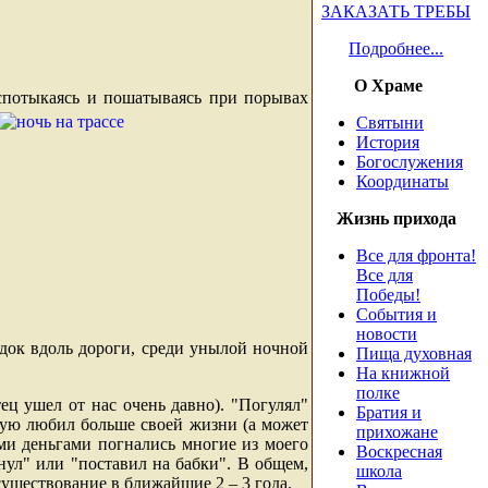
ЗАКАЗАТЬ ТРЕБЫ
Подробнее...
О Храме
 спотыкаясь и пошатываясь при
порывах
Святыни
История
Богослужения
Координаты
Жизнь прихода
Все для фронта!
Все для
Победы!
События и
новости
адок вдоль дороги, среди унылой ночной
Пища духовная
На книжной
полке
тец ушел от нас очень давно). "Погулял"
Братия и
орую любил больше своей жизни (а может
прихожане
ыми деньгами погнались многие из моего
Воскресная
нул" или "поставил на бабки". В общем,
школа
существование в ближайшие 2 – 3 года.