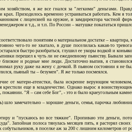
м хозяйством, я же все гнался за "легкими" деньгами. Правд
 крах. Приходилось временно устраиваться работать. Кем я тол
ранником с лицензией на оружие, и замдиректора частной фирм
менеджером и т.д., и т.п. По России – матушке покататься пришл
 соответствовало понятиям о материальном достатке – квартира, 
оянно чего-то не хватало, в душе поселилась какая-то тревога
постарался быстро разобраться, глушил ее укоры водкой и коньяк
ыпивки перешел к чуть ли не ежедневному пьянству. Бывали запо
 близкие и родные мне люди. Достаточно выпив, я становился 
нимал руку даже на жену с дочкой. В пьяном состоянии я не был
елился, пьяный ты – безумен". Я же только посмеялся.
ичие от матери-атеистки, была искренне верующим человеком
я крестили еще в младенчестве. Однако вырос я воинствующим
и, покаянии. "Я – сам себе Бог", - это и было краеугольным камн
сь) шло замечательно – хорошие деньги, семья, парочка любовни
тиру и "пускаюсь во все тяжкие". Пропиваю эти деньги, пото
уда". Запойная полоса тянулась месяцев пять, я растерял своих
 собутыльников, в поселке аж за 200 с лишним километров от р