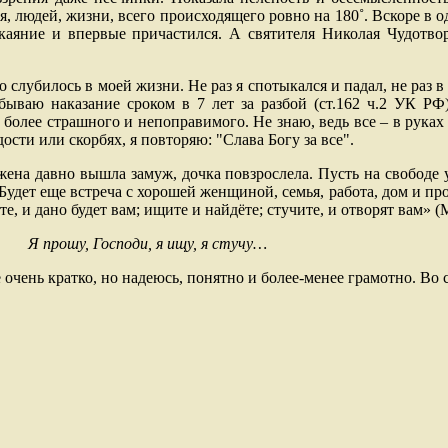
я, людей, жизни, всего происходящего ровно на
180˚
. Вскоре в 
аяние и впервые причастился. А святителя Николая Чудотво
о слубилось в моей жизни. Не раз я спотыкался и падал, не раз в
бываю наказание сроком в 7 лет за разбой (ст.162 ч.2 УК Р
 более страшного и непоправимого. Не знаю, ведь все – в рука
сти или скорбях, я повторяю: "Слава Богу за все".
жена давно вышла замуж, дочка повзрослела. Пусть на свободе
у
 Будет еще встреча с хорошей женщиной, семья, работа, дом и про
те, и дано будет вам; ищите и найдёте; стучите, и отворят вам» (Мф
Я прошу, Господи, я ищу, я стучу…
е очень кратко
, но надеюсь, понятно и более-менее грамотно. Во