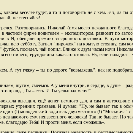
, вдвоём веселее будет, а то и поговорить не с кем. Э-э, да ты о
авай, не стесняйся!
грелся. Разговорились. Николай (имя моего нежданного благоде
 в частной фирме водителем – экспедитором, развозит по автос
или в
N
, обещали премию за срочность доставки. В пути мото
рчал всю субботу. Загнал "пирожок" на крытую стоянку, сам ко
" футбол, посидел, чай попил. Ближе к двум часам ночи Николая
всего ничего, ерундовина какая-то отошла. Ну, если наладил –
кем. А тут гляжу – ты по дороге "ковыляешь", как не подобрать
минаем, шутим, смеёмся. А у меня внутри, в сердце, в душе – ра
 это правда, Ты – есть. И Ты услышал меня!"
овокзала высадил, ещё денег немного дал, а сам в автосервис 
первых утренних трамваев. И думаю: "Ну, не бывает так в обы
 один (!) молоденький водитель двухместного (!) "Москвича" с
но незнакомого ему, неизвестного человека! Так не бывает. Но та
же, благодарю Тебя! И прости меня, если сможешь».
ззрения даже песчинки. Показала нелепость и бессмысленност