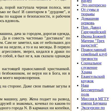
Видео
Это интересно
а, порой наступала черная полоса, мои
От сумы и
ько не был! И санитаром в "дурдоме", и
тюрьмы
ы по кадрам и безопасности, и рабочим
Домашняя
ось вдоволь.
церковь
Прп. Давид
Гареджийский
машина, дача за городом, дорогая одежда,
Икона Божией
. Да и совесть частенько "доставала" по
Матери "Трех
ом. Сам не заметил, как от небольших доз
радостей"
и на недели, а то и на месяцы. В первую
Православный
агрессивен, зверел, кидался в драки по
семейный клуб
 собой, я был не я, как сказала однажды
трезвости
Социальное
служение
, настоящей православной христианкой.
Храма
 безбожником, не веруя ни в Бога, ни в
Евангельский
ем моего мировоззрения.
кружок
Наш
ц на стороне. Даже свои пьяные загулы я
Бессмертный
полк
Миссия в МГТУ
м машину, дачу. Жена подает на развод,
имени Баумана
 друзей и знакомых, кочевал по каким-то
Экскурсии по
одного города
N
. В карманах ни копейки,